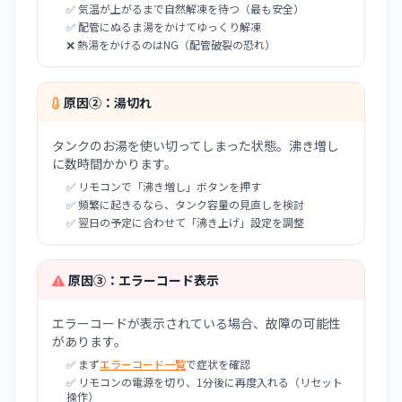
✅ 気温が上がるまで自然解凍を待つ（最も安全）
✅ 配管にぬるま湯をかけてゆっくり解凍
❌ 熱湯をかけるのはNG（配管破裂の恐れ）
原因②：湯切れ
タンクのお湯を使い切ってしまった状態。沸き増し
に数時間かかります。
✅ リモコンで「沸き増し」ボタンを押す
✅ 頻繁に起きるなら、タンク容量の見直しを検討
✅ 翌日の予定に合わせて「沸き上げ」設定を調整
原因③：エラーコード表示
エラーコードが表示されている場合、故障の可能性
があります。
✅ まず
エラーコード一覧
で症状を確認
✅ リモコンの電源を切り、1分後に再度入れる（リセット
操作）